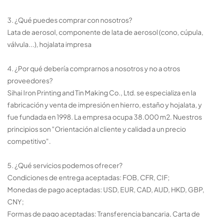
3. ¿Qué puedes comprar con nosotros?
Lata de aerosol, componente de lata de aerosol (cono, cúpula,
válvula...), hojalata impresa
4. ¿Por qué debería comprarnos a nosotros y no a otros
proveedores?
Sihai Iron Printing and Tin Making Co., Ltd. se especializa en la
fabricación y venta de impresión en hierro, estaño y hojalata, y
fue fundada en 1998. La empresa ocupa 38.000 m2. Nuestros
principios son "Orientación al cliente y calidad a un precio
competitivo".
5. ¿Qué servicios podemos ofrecer?
Condiciones de entrega aceptadas: FOB, CFR, CIF;
Monedas de pago aceptadas: USD, EUR, CAD, AUD, HKD, GBP,
CNY;
Formas de pago aceptadas: Transferencia bancaria, Carta de