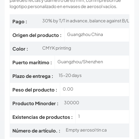
paredes rectas y diámetro de 65 mm, con impresión de
logotipo personalizado en envases de aerosol vacíos.
30% by T/T in advance, balance against B/L
Pago :
Guangzhou China
Origen del producto :
CMYK printing
Color :
Guangzhou/Shenzhen
Puerto marítimo :
15-20 days
Plazo de entrega :
0.00
Peso del producto :
30000
Producto Minorder :
1
Existencias de productos :
Empty aerosol tin ca
Número de artículo. :