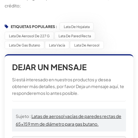
crédito;
ETIQUETAS POPULARES :
Lata De Hojalata
Lata De Aerosol De 227 G
Lata De Pared Recta
Lata De Gas Butano
Lata Vacía
Lata De Aerosol
DEJAR UN MENSAJE
Si está interesado en nuestros productos y desea
obtener más detalles, por favor Deja un mensaje aquí, te
responderemos lo antes posible.
Sujeto :
Latas de aerosol vacías de paredes rectas de
65x159 mm de diámetro para gas butano.