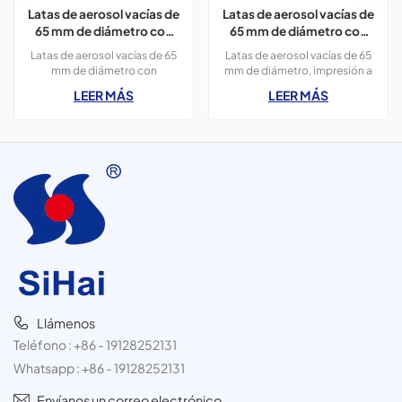
Latas de aerosol vacías de
Latas de aerosol vacías de
65 mm de diámetro con
65 mm de diámetro con
impresión en colores
impresión para usar como
Latas de aerosol vacías de 65
Latas de aerosol vacías de 65
CMYK de 300 ml para
abrillantador y
mm de diámetro con
mm de diámetro, impresión a
pintura en aerosol.
ambientador para
impresión en colores CMYK de
color OEM, 300 ml, aptas para
LEER MÁS
LEER MÁS
automóviles.
400 ml para pintura en
productos abrillantadores y
aerosol, 3 latas de 300 ml.
ambientadores para
automóviles.
Llámenos
Teléfono :
+86 - 19128252131
Whatsapp :
+86 - 19128252131
Envíanos un correo electrónico