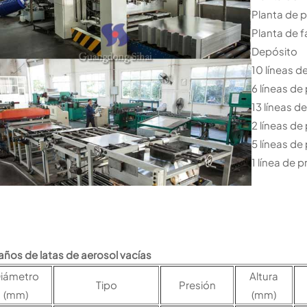
Planta de 
Planta de f
Depósito
10 líneas d
6 líneas de
13 líneas 
2 líneas de
5 líneas de
1 línea de
ños de latas de aerosol vacías
iámetro
Altura
Tipo
Presión
(mm)
(mm)