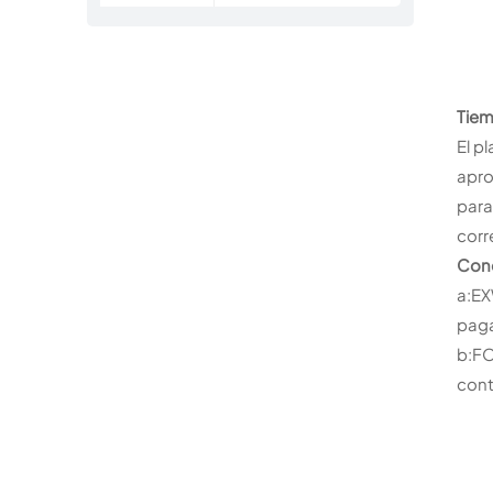
aerosol.
Tiem
El p
apro
para
corr
Cond
a:EX
paga
b:FO
cont