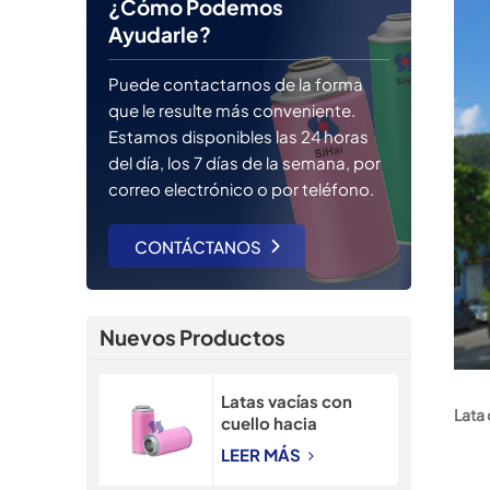
¿Cómo Podemos
Ayudarle?
Puede contactarnos de la forma
que le resulte más conveniente.
Estamos disponibles las 24 horas
del día, los 7 días de la semana, por
correo electrónico o por teléfono.
CONTÁCTANOS
Nuevos Productos
Latas vacías con
Lata
cuello hacia
adentro, lata
LEER MÁS
recargable de 45
mm, lata de aerosol