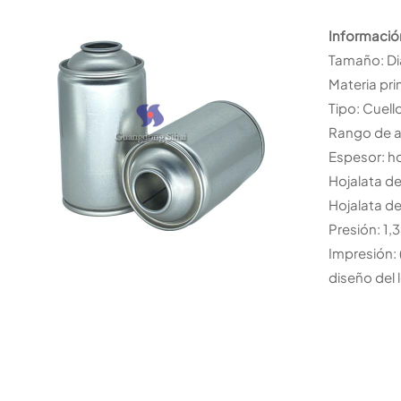
Informació
Tamaño: D
Materia pri
Tipo: Cuell
Rango de a
Espesor: h
Hojalata d
Hojalata d
Presión: 1,
Impresión:
diseño del 