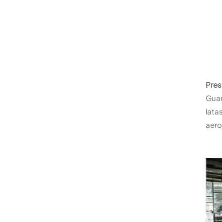
Pres
Guan
lata
aero