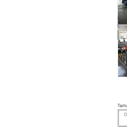
Tama
D