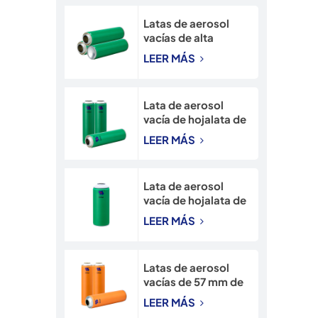
para nieve de 90 mm
Latas de aerosol
vacías de alta
calidad, de 45*160
LEER MÁS
mm con cuello
estrecho,
directamente de
Lata de aerosol
fábrica.
vacía de hojalata de
alta presión de 52
LEER MÁS
mm con impresión
CMYK
Lata de aerosol
vacía de hojalata de
65 mm con cuello
LEER MÁS
estrecho e
impresión CMYK
Latas de aerosol
vacías de 57 mm de
diámetro para
LEER MÁS
insecticida en