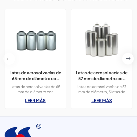
personalizados para ayudar a los clientes a conquistar el
mercado y lograr una situación beneficiosa para ambas partes.
Latas de aerosol vacías de
Latas de aerosol vacías de
65 mm de diámetro con
57 mm de diámetro con
impresión en colores
impresión para productos
Latas de aerosol vacías de 65
Latas de aerosol vacías de 57
CMYK de 300 ml para
de limpieza.
mm de diámetro con
mm de diámetro, 3 latas de
pintura en aerosol.
impresión en colores CMYK de
300 ml. Se pueden usar para
LEER MÁS
LEER MÁS
400 ml para pintura en
productos de limpieza,
aerosol, 3 latas de 300 ml.
ambientadores, insecticidas,
etc.