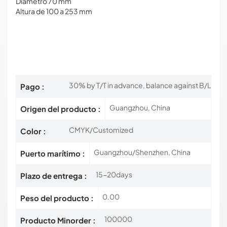
Diámetro 70 mm
Altura de 100 a 253 mm
30% by T/T in advance, balance against B/L
Pago :
Guangzhou, China
Origen del producto :
CMYK/Customized
Color :
Guangzhou/Shenzhen, China
Puerto marítimo :
15-20days
Plazo de entrega :
0.00
Peso del producto :
100000
Producto Minorder :