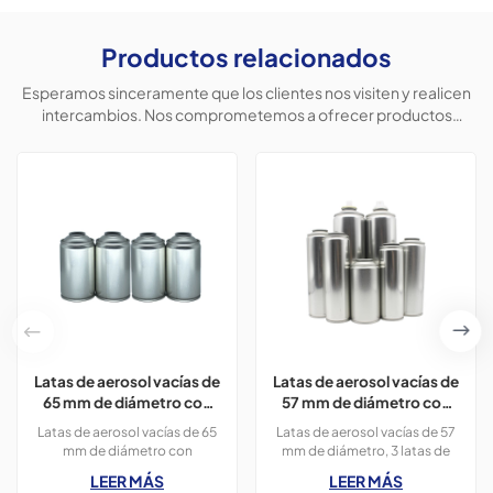
Productos relacionados
Esperamos sinceramente que los clientes nos visiten y realicen
intercambios. Nos comprometemos a ofrecer productos
personalizados para ayudar a los clientes a conquistar el
mercado y lograr una situación beneficiosa para ambas partes.
Latas de aerosol vacías de
Latas de aerosol vacías de
65 mm de diámetro con
57 mm de diámetro con
impresión en colores
impresión para productos
Latas de aerosol vacías de 65
Latas de aerosol vacías de 57
CMYK de 300 ml para
de limpieza.
mm de diámetro con
mm de diámetro, 3 latas de
pintura en aerosol.
impresión en colores CMYK de
300 ml. Se pueden usar para
LEER MÁS
LEER MÁS
400 ml para pintura en
productos de limpieza,