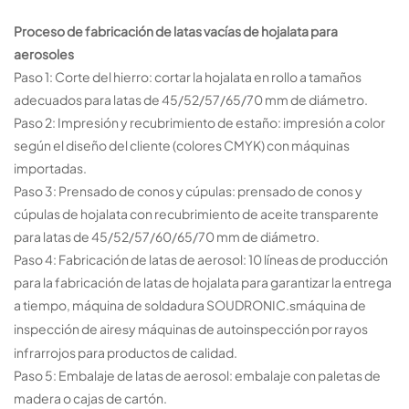
Proceso de fabricación de latas vacías de hojalata para
aerosoles
Paso 1: Corte del hierro: cortar la hojalata en rollo a tamaños
adecuados para latas de 45/52/57/65/70 mm de diámetro.
Paso 2: Impresión y recubrimiento de estaño: impresión a color
según el diseño del cliente (colores CMYK) con máquinas
importadas.
Paso 3: Prensado de conos y cúpulas: prensado de conos y
cúpulas de hojalata con recubrimiento de aceite transparente
para latas de 45/52/57/60/65/70 mm de diámetro.
Paso 4: Fabricación de latas de aerosol: 10 líneas de producción
para la fabricación de latas de hojalata para garantizar la entrega
a tiempo, máquina de soldadura SOUDRONIC.
máquina de
s
inspección de aire
y máquinas de autoinspección por rayos
s
infrarrojos para productos de calidad.
Paso 5: Embalaje de latas de aerosol: embalaje con paletas de
madera o cajas de cartón.