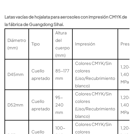
Latas vacías de hojalata para aerosoles con impresión CMYK de
la fábrica de Guangdong Sihai.
Altura
Diámetro
del
Tipo
Impresión
Presió
(mm)
cuerpo
(mm)
Colores CMYK/Sin
1,20-
Cuello
85-177
colores
D45mm
1,40
apretado
mm
(Liso/Recubrimiento
MPa
blanco)
Colores CMYK/Sin
95-
1,20-
Cuello
colores
D52mm
240
1,40
apretado
(Liso/Recubrimiento
mm
MPa
blanco)
Colores CMYK/Sin
100-
1,20-
Cuello
colores