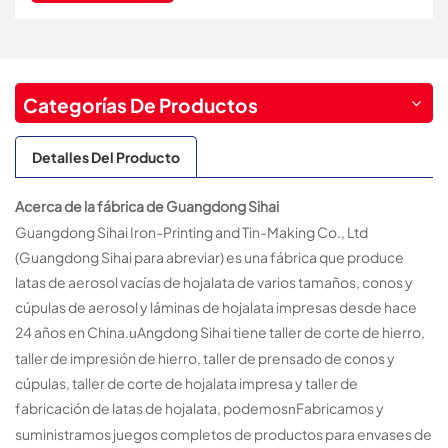
Categorías De Productos
Detalles Del Producto
Acerca de la fábrica de Guangdong Sihai
Guangdong Sihai Iron-Printing and Tin-Making Co., Ltd
(Guangdong Sihai para abreviar) es una fábrica que produce
latas de aerosol vacías de hojalata de varios tamaños, conos y
cúpulas de aerosol y láminas de hojalata impresas desde hace
24 años en China.
Angdong Sihai tiene taller de corte de hierro,
u
taller de impresión de hierro, taller de prensado de conos y
cúpulas, taller de corte de hojalata impresa y taller de
fabricación de latas de hojalata, podemos
Fabricamos y
n
suministramos juegos completos de productos para envases de