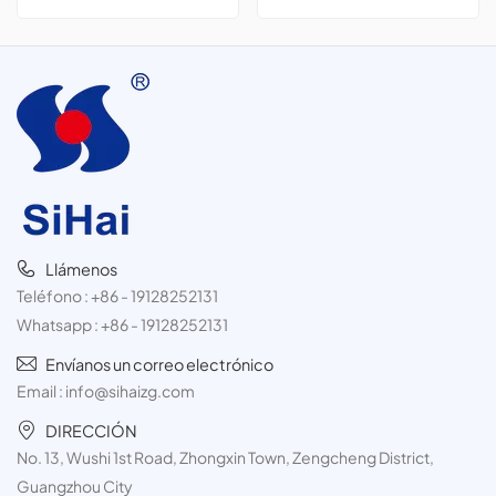
aerosol, 3 latas de 300 ml.
ambientadores, insecticidas,
etc.
Llámenos
Teléfono :
+86 - 19128252131
Whatsapp :
+86 - 19128252131
Envíanos un correo electrónico
Email :
info@sihaizg.com
DIRECCIÓN
No. 13, Wushi 1st Road, Zhongxin Town, Zengcheng District,
Guangzhou City