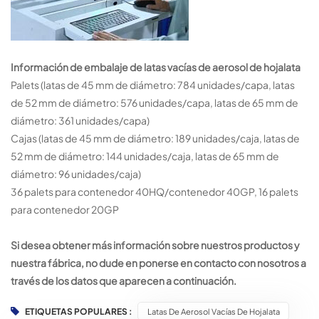
Información de embalaje de latas vacías de aerosol de hojalata
Palets (latas de 45 mm de diámetro: 784 unidades/capa, latas
de 52 mm de diámetro: 576 unidades/capa, latas de 65 mm de
diámetro: 361 unidades/capa)
Cajas (latas de 45 mm de diámetro: 189 unidades/caja, latas de
52 mm de diámetro: 144 unidades/caja, latas de 65 mm de
diámetro: 96 unidades/caja)
36 palets para contenedor 40HQ/contenedor 40GP, 16 palets
para contenedor 20GP
Si desea obtener más información sobre nuestros productos y
nuestra fábrica, no dude en ponerse en contacto con nosotros a
través de los datos que aparecen a continuación.
ETIQUETAS POPULARES :
Latas De Aerosol Vacías De Hojalata