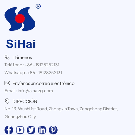
Llámenos
Teléfono :
+86 - 19128252131
Whatsapp :
+86 - 19128252131
Envíanos un correo electrónico
Email :
info@sihaizg.com
DIRECCIÓN
No. 13, Wushi 1st Road, Zhongxin Town, Zengcheng District,
Guangzhou City