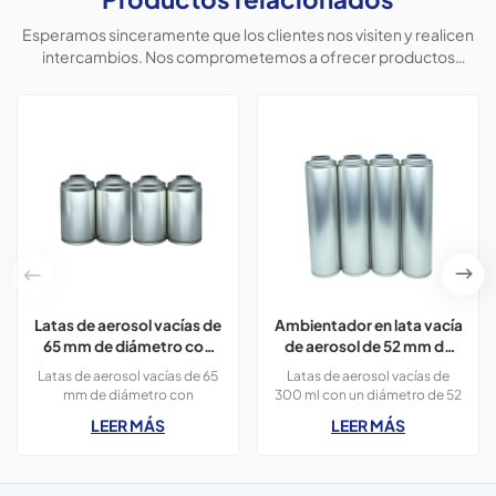
Esperamos sinceramente que los clientes nos visiten y realicen
intercambios. Nos comprometemos a ofrecer productos
personalizados para ayudar a los clientes a conquistar el
mercado y lograr una situación beneficiosa para ambas partes.
Latas de aerosol vacías de
Ambientador en lata vacía
65 mm de diámetro con
de aerosol de 52 mm de
impresión en colores
diámetro con impresión,
Latas de aerosol vacías de 65
Latas de aerosol vacías de
CMYK de 300 ml para
300 ml.
mm de diámetro con
300 ml con un diámetro de 52
pintura en aerosol.
impresión en colores CMYK de
mm y colores de impresión
LEER MÁS
LEER MÁS
400 ml para pintura en
OEM, utilizadas para
aerosol, 3 latas de 300 ml.
ambientadores.